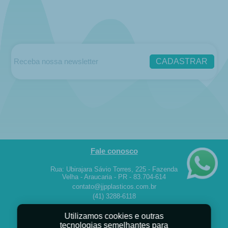
CADASTRAR
Fale conosco
Rua: Ubirajara Sávio Torres, 225 - Fazenda
Velha - Araucaria - PR - 83.704-614
contato@jjpplasticos.com.br
(41) 3288-6118
Utilizamos cookies e outras
INÍCIO
tecnologias semelhantes para