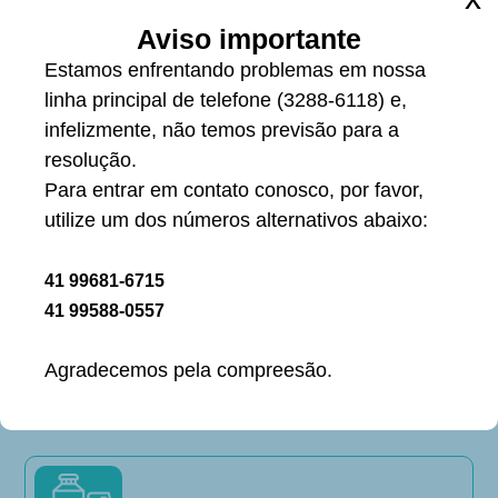
Aviso importante
Estamos enfrentando problemas em nossa
Industrialização
linha principal de telefone (3288-6118) e,
Visando facilitar nossas negociações, oferecemos a opção da
infelizmente, não temos previsão para a
produção dos frascos via industrialização. Dessa forma, o
resolução.
cliente nos envia a matéria prima a ser utilizada na produção.
Para entrar em contato conosco, por favor,
utilize um dos números alternativos abaixo:
41 99681-6715
41 99588-0557
Serigrafia
Agradecemos pela compreesão.
Também oferecemos a opção de serigrafia e/ou tampografia
em nossos frascos.