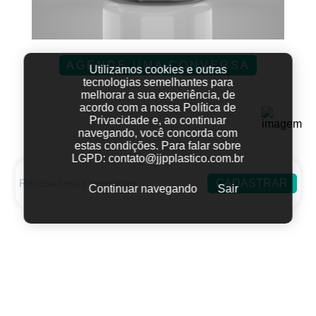
AGENDE UMA CONVERSA
Utilizamos cookies e outras
tecnologias semelhantes para
melhorar a sua experiência, de
acordo com a nossa Política de
Privacidade e, ao continuar
navegando, você concorda com
estas condições.
Para falar sobre
LGPD:
contato@jjpplastico.com.br
CADASTRAR
Continuar navegando
Sair
Fale conosco