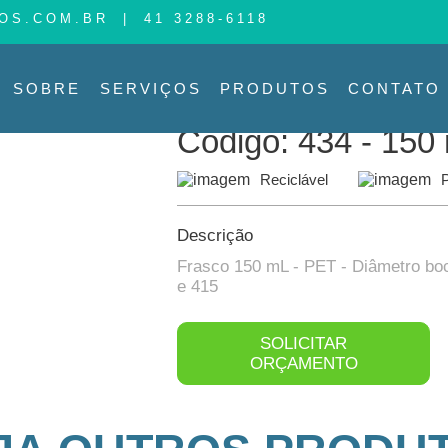
OS.COM.BR
|
41 3288-6118
PRODUTO
PRODUTOS
SOBRE
SERVIÇOS
PRODUTOS
CONTATO
Produtos >
Código: 434 150 mL
Código: 434 - 150
Reciclável
Descrição
Frasco 150 mL - PET - Diâmetro bo
e 415
SOLICITAR
ORÇAMENTO