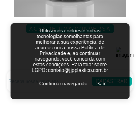
AGENDE UMA CONVERSA
Utilizamos cookies e outras
tecnologias semelhantes para
melhorar a sua experiência, de
acordo com a nossa Política de
Privacidade e, ao continuar
navegando, você concorda com
estas condições.
Para falar sobre
LGPD:
contato@jjpplastico.com.br
CADASTRAR
Continuar navegando
Sair
Fale conosco