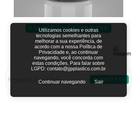
AGENDE UMA CONVERSA
Utilizamos cookies e outras
tecnologias semelhantes para
melhorar a sua experiência, de
acordo com a nossa Política de
Privacidade e, ao continuar
navegando, você concorda com
estas condições.
Para falar sobre
LGPD:
contato@jjpplastico.com.br
CADASTRAR
Continuar navegando
Sair
Fale conosco