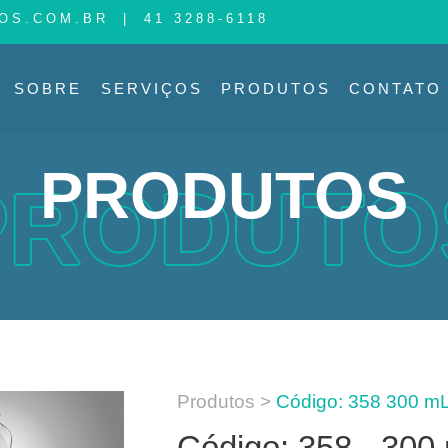
OS.COM.BR
|
41 3288-6118
SOBRE
SERVIÇOS
PRODUTOS
CONTATO
PRODUTOS
PRODUTO
Produtos >
Código: 358 300 mL
Código: 358 - 300