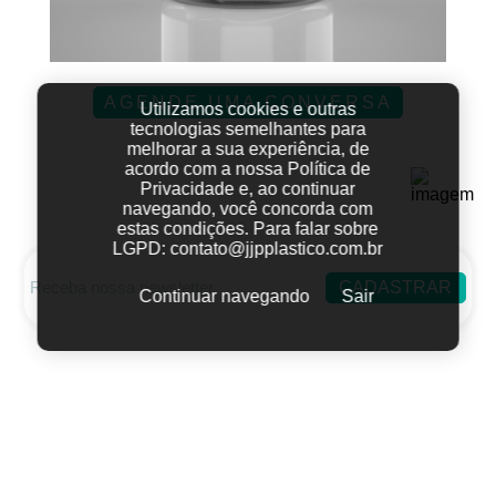
AGENDE UMA CONVERSA
Utilizamos cookies e outras
tecnologias semelhantes para
melhorar a sua experiência, de
acordo com a nossa Política de
Privacidade e, ao continuar
navegando, você concorda com
estas condições.
Para falar sobre
LGPD:
contato@jjpplastico.com.br
CADASTRAR
Continuar navegando
Sair
Fale conosco