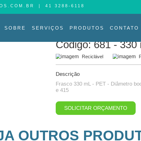
OS.COM.BR
|
41 3288-6118
PRODUTO
PRODUTOS
SOBRE
SERVIÇOS
PRODUTOS
CONTATO
Produtos >
Código: 681 330 mL
Código: 681 - 330
Reciclável
Descrição
Frasco 330 mL - PET - Diâmetro bo
e 415
SOLICITAR ORÇAMENTO
JA OUTROS PRODU