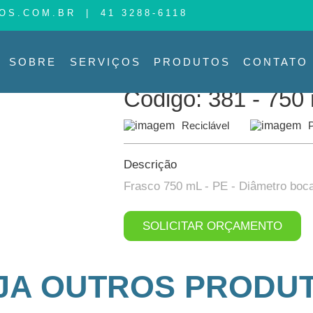
OS.COM.BR
|
41 3288-6118
PRODUTO
PRODUTOS
SOBRE
SERVIÇOS
PRODUTOS
CONTATO
Produtos >
Código: 381 750 mL
Código: 381 - 750
Reciclável
P
Descrição
Frasco 750 mL - PE - Diâmetro boc
SOLICITAR ORÇAMENTO
JA OUTROS PRODU